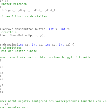
ar
()
;
 Raster zeichnen
)
e
(xBegin_, yBegin_, xEnd_, yEnd_)
;
uf dem Bildschirm darstellen
::onMove
(MouseButton button,
int
x,
int
y)
{
 ermitteln
tton, MouseButtonUp, x, y)
;
::drawLine
(
int
x1,
int
y1,
int
x2,
int
y2)
{
m Algorithmus
 mit der Raster-Klasse
immer von links nach rechts, vertausche ggf. Eckpunkte
)
p;
2;
;
p;
2;
;
p;
mmer nicht-negativ (aufgrund des vorhergehendes Tausches von x1,
 - x1;
auch negativ sein ...