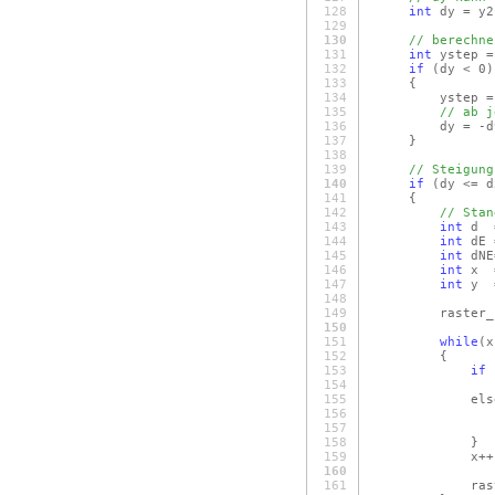
128
int
dy = y2
129
130
// berechne
131
int
ystep =
132
if
(dy < 0)
133
{
134
ystep = 
135
// ab j
136
dy = -dy
137
}
138
139
// Steigung
140
if
(dy <= d
141
{
142
// Stan
143
int
d =
144
int
dE 
145
int
dNE
146
int
x =
147
int
y =
148
149
raster_.se
150
151
while
(x
152
{
153
if
154
d += 
155
els
156
d += 
157
y += y
158
}
159
x++
160
161
raster_.