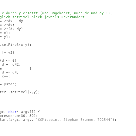
 x durch y ersetzt (und umgekehrt, auch dx und dy !),
glich setPixel blieb jeweils unverändert
 2*dx - dy;
= 2*dx;
= 2*
(dx-dy)
;
 x1;
 y1;
tPixel
(x,y)
;
 != y2)
(d <= 0)
dNE;
e {
dN;
;
tep;
setPixel
(x,y)
;
gc,
char
* argv
[]
)
{
resenham
(30, 30)
;
art
(argc, argv,
"CGMidpoint, Stephan Brumme, 702544"
)
;