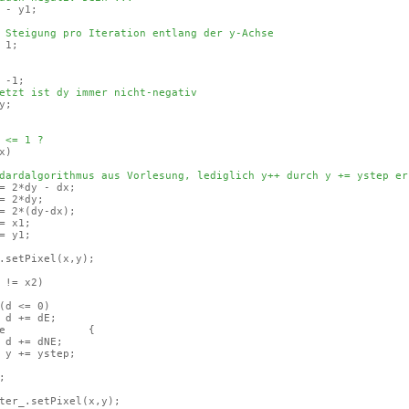
 - y1;
 Steigung pro Iteration entlang der y-Achse
 1;
-1;
etzt ist dy immer nicht-negativ
;
 <= 1 ?
x)
dardalgorithmus aus Vorlesung, lediglich y++ durch y += ystep er
 2*dy - dx;
= 2*dy;
= 2*
(dy-dx)
;
 x1;
 y1;
tPixel
(x,y)
;
 != x2)
(d <= 0)
dE;
e {
dNE;
step;
;
setPixel
(x,y)
;