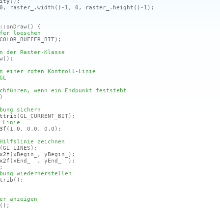
ity
()
;
0, raster_.width
()
-1, 0, raster_.height
()
-1)
;
::onDraw
()
{
fer loeschen
COLOR_BUFFER_BIT)
;
n der Raster-Klasse
w
()
;
n einer roten Kontroll-Linie
GL
chführen, wenn ein Endpunkt feststeht
)
bung sichern
ttrib
(GL_CURRENT_BIT)
;
 Linie
3f
(1.0, 0.0, 0.0)
;
Hilfslinie zeichnen
(GL_LINES)
;
x2f
(xBegin_, yBegin_)
;
x2f
(xEnd_ , yEnd_ )
;
;
bung wiederherstellen
rib
()
;
er anzeigen
()
;