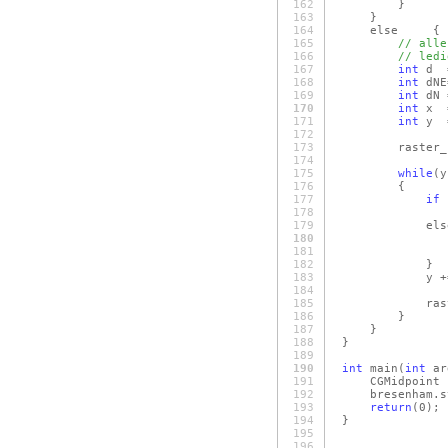
162
}
163
}
164
else {
165
// alle
166
// ledi
167
int
d =
168
int
dNE
169
int
dN 
170
int
x =
171
int
y =
172
173
raster_.se
174
175
while
(y
176
{
177
if
178
d += 
179
els
180
d += 
181
x++
182
}
183
y += ys
184
185
raster_.
186
}
187
}
188
}
189
190
int
main
(
int
ar
191
CGMidpoint b
192
bresenham.st
193
return
(0)
;
194
}
195
196