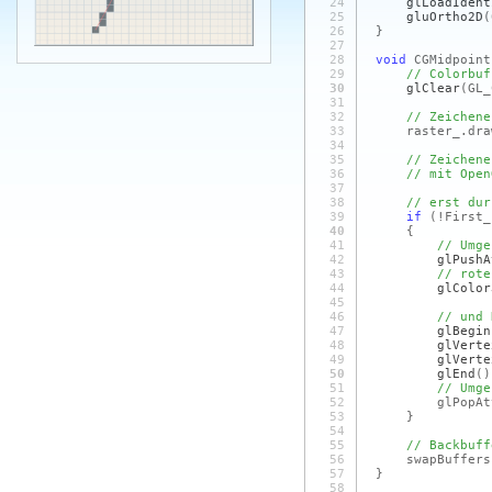
24
glLoadIdent
25
gluOrtho2D
(
26
}
27
28
void
CGMidpoint
29
// Colorbuf
30
glClear
(GL_
31
32
// Zeichene
33
raster_.dra
34
35
// Zeichene
36
// mit Open
37
38
// erst dur
39
if
(!First_
40
{
41
// Umge
42
glPushA
43
// rote
44
glColor
45
46
// und 
47
glBegin
48
glVerte
49
glVerte
50
glEnd
()
51
// Umge
52
glPopAtt
53
}
54
55
// Backbuff
56
swapBuffers
57
}
58