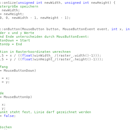
::onSize
(
unsigned
int
newWidth,
unsigned
int
newHeight)
{
stergröße speichern
ewWidth;
newHeight;
0, 0, newWidth - 1, newHeight - 1)
;
::onButton
(MouseButton button, MouseButtonEvent event,
int
x,
in
der x und y Werte
nd Ende unterscheiden durch MousButtonEvent:
tonDown = Start
tonUp = End
tion in Rasterkoordinaten umrechnen
0.5 + x /
(
(
float
)
winWidth_ /
(raster_.width
()
-1)
)
)
;
0.5 + y /
(
(
float
)
winHeight_/
(raster_.height
()
-1)
)
)
;
fang
= MouseButtonDown)
 x;
 y;
de
= MouseButtonUp)
x;
y;
unkt steht fest, Linie darf gezeichnet werden
=
false
;
öschen