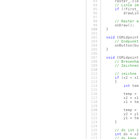
93
raster_.cle
94
// Linie im
95
if
(!First_
96
drawLin
97
98
// Raster a
99
onDraw
()
;
100
}
101
102
void
CGMidpoint
103
// Endpunkt
104
onButton
(bu
105
}
106
107
void
CGMidpoint
108
// Bresenha
109
// Zeichnen
110
111
// zeichne 
112
if
(x2 < x1
113
{
114
int
tem
115
116
temp = x
117
x2 = x1
118
x1 = tem
119
120
temp = y
121
y2 = y1
122
y1 = tem
123
}
124
125
// dx ist i
126
int
dx = x2
127
// dy kann 