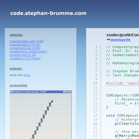
sources:
studies/grafik/Co
⇒
download file
cgapplication.cpp (3.6k)
cgapplication.h (4.1k)
1
// Computergrap
cgmidpoint.cpp (4.0k)
2
// Prof. Dr. Ju
cgmidpoint.h (1024 bytes)
cgraster.cpp (2.2k)
3
// Sommersemest
cgraster.h (713 bytes)
4
//
5
// Rahmenprogra
6
website:
7
// Stephan Brum
more info
here
8
// last changes
9
10
#include "cgmid
screenshot:
11
12
13
CGMidpoint::CGM
14
// Objektva
15
First_ =
tr
16
}
17
18
void
CGMidpoint
19
// Hintergr
20
glClearColo
21
22
// ohne per
23
glMatrixMod