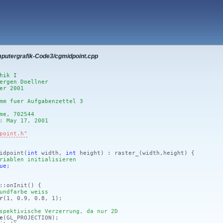
mputergrafik-Code3/cgmidpoint.cpp
hik I
ergen Doellner
er 2001
mm fuer Aufgabenzettel 3
me, 702544
: May 17, 2001
point.h"
idpoint
(
int
width,
int
height)
: raster_
(width,height)
{
riablen initialisieren
ue
;
::onInit
()
{
undfarbe weiss
r
(1, 0.9, 0.8, 1)
;
spektivische Verzerrung, da nur 2D
e
(GL_PROJECTION)
;