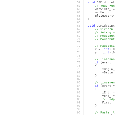
59
void
CGMidpoint
60
// neue Fen
61
winWidth_ = n
62
winHeight_ = 
63
glViewport
(
64
}
65
66
void
CGMidpoint
67
// Sichern 
68
// Anfang u
69
// MouseBut
70
// MouseBut
71
72
// Mausposi
73
x =
(
int
)
(
74
y =
(
int
)
(
75
76
// Linienan
77
if
(event =
78
{
79
xBegin_ =
80
yBegin_ =
81
}
82
83
// Linienen
84
if
(event =
85
{
86
xEnd_ = 
87
yEnd_ = 
88
// Endp
89
First_ 
90
}
91
92
// Raster l