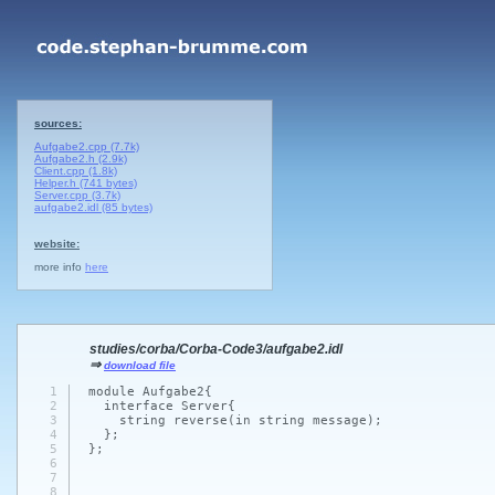
sources:
Aufgabe2.cpp (7.7k)
Aufgabe2.h (2.9k)
Client.cpp (1.8k)
Helper.h (741 bytes)
Server.cpp (3.7k)
aufgabe2.idl (85 bytes)
website:
more info
here
studies/corba/Corba-Code3/aufgabe2.idl
⇒
download file
1
module Aufgabe2{
2
interface Server{
3
string reverse
(in string message)
;
4
};
5
};
6
7
8