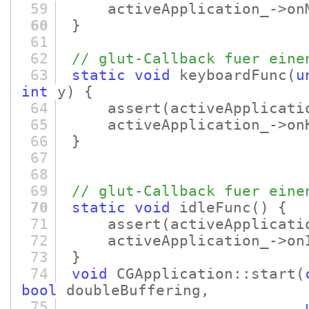
59
activeApplication_->onM
60
}
61
62
// glut-Callback fuer eine
63
static
void
keyboardFunc
(
u
int
y)
{
64
assert
(activeApplicati
65
activeApplication_->on
66
}
67
68
69
// glut-Callback fuer eine
70
static
void
idleFunc
()
{
71
assert
(activeApplicati
72
activeApplication_->onI
73
}
74
void
CGApplication::start
(
bool
doubleBuffering,
75