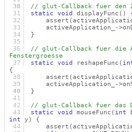
30
// glut-Callback fuer den 
31
static
void
displayFunc
()
32
assert
(activeApplicati
33
activeApplication_->onD
34
}
35
36
// glut-Callback fuer die 
Fenstergroesse
37
static
void
reshapeFunc
(
in
{
38
assert
(activeApplicati
39
activeApplication_->onS
40
}
41
42
// glut-Callback fuer das 
43
static
void
mouseFunc
(
int
b
int
y)
{
44
assert
(activeApplicati