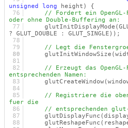
unsigned
long
height)
{
76
// Fordert ein OpenGL-
oder ohne Double-Buffering an:
77
glutInitDisplayMode
(GL
? GLUT_DOUBLE : GLUT_SINGLE)
)
;
78
79
// Legt die Fenstergro
80
glutInitWindowSize
(wid
81
82
// Erzeugt das OpenGL-
entsprechenden Namen:
83
glutCreateWindow
(windo
84
85
// Registriere die obe
fuer die
86
// entsprechenden glut
87
glutDisplayFunc
(displa
88
glutReshapeFunc
(reshap