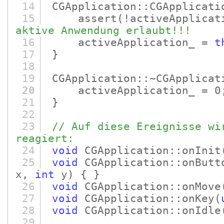
14
CGApplication::CGApplicati
15
assert
(!activeApplicat
aktive Anwendung erlaubt!!!
16
activeApplication_ =
t
17
}
18
19
CGApplication::~CGApplicat
20
activeApplication_ = 0
21
}
22
23
// Auf diese Ereignisse wi
reagiert:
24
void
CGApplication::onInit
25
void
CGApplication::onButt
x,
int
y)
{ }
26
void
CGApplication::onMove
27
void
CGApplication::onKey
(
28
void
CGApplication::onIdle
29