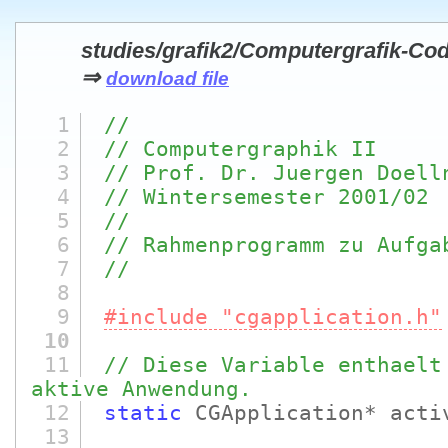
studies/grafik2/Computergrafik-Co
⇒
download file
1
//
2
// Computergraphik II
3
// Prof. Dr. Juergen Doell
4
// Wintersemester 2001/02
5
//
6
// Rahmenprogramm zu Aufga
7
//
8
9
#include "cgapplication.h"
10
11
// Diese Variable enthaelt
aktive Anwendung.
12
static
CGApplication* acti
13