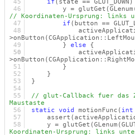
45
if
(state == GLUT_DOWN)
46
y = glutGet
(GLenum
// Koordinaten-Ursprung: links u
47
if
(button == GLUT_
48
activeApplicatio
>onButton
(CGApplication::LeftMou
49
}
else
{
50
activeApplicatio
>onButton
(CGApplication::RightMo
51
}
52
}
53
}
54
55
// glut-Callback fuer das 
Maustaste
56
static
void
motionFunc
(
int
57
assert
(activeApplicati
58
y = glutGet
(GLenum
(GLU
Koordinaten-Ursprung: links unte