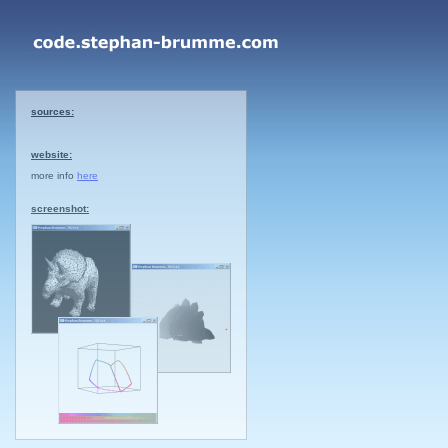
sources:
website:
more info
here
screenshot: