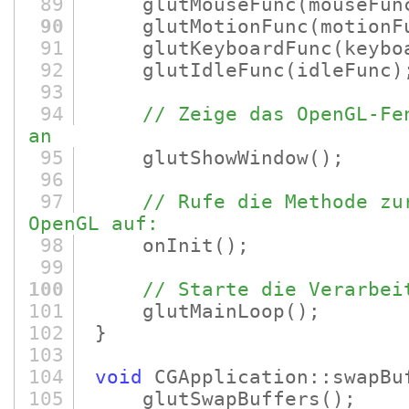
89
glutMouseFunc
(mouseFun
90
glutMotionFunc
(motionF
91
glutKeyboardFunc
(keybo
92
glutIdleFunc
(idleFunc)
93
94
// Zeige das OpenGL-Fe
an
95
glutShowWindow
()
;
96
97
// Rufe die Methode zu
OpenGL auf:
98
onInit
()
;
99
100
// Starte die Verarbei
101
glutMainLoop
()
;
102
}
103
104
void
CGApplication::swapBu
105
glutSwapBuffers
()
;